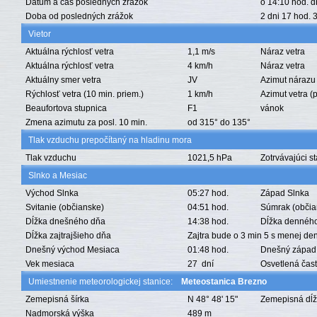
Dátum a čas posledných zrážok
o 14:10 hod. 
Doba od posledných zrážok
2 dni 17 hod. 
Vietor
Aktuálna rýchlosť vetra
1,1 m/s
Náraz vetra
Aktuálna rýchlosť vetra
4 km/h
Náraz vetra
Aktuálny smer vetra
JV
Azimut nárazu 
Rýchlosť vetra (10 min. priem.)
1 km/h
Azimut vetra (p
Beaufortova stupnica
F1
vánok
Zmena azimutu za posl. 10 min.
od 315° do 135°
Tlak vzduchu prepočítaný na hladinu mora
Tlak vzduchu
1021,5 hPa
Zotrvávajúci s
Slnko a Mesiac
Východ Slnka
05:27 hod.
Západ Slnka
Svitanie (občianske)
04:51 hod.
Súmrak (občia
Dĺžka dnešného dňa
14:38 hod.
Dĺžka denného
Dĺžka zajtrajšieho dňa
Zajtra bude o 3 min 5 s menej de
Dnešný východ Mesiaca
01:48 hod.
Dnešný západ
Vek mesiaca
27 dní
Osvetlená čas
Umiestnenie meteorologickej stanice:
Meteostanica Brezno
Zemepisná šírka
N 48° 48' 15"
Zemepisná dĺ
Nadmorská výška
489 m