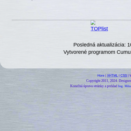
Posledná aktualizácia: 1
Vytvorené programom Cumulu
Hore
|
XHTML
|
CSS
| 
Copyright 2011, 2024.
Designe
Konečná úprava stránky a preklad
Ing. Milo