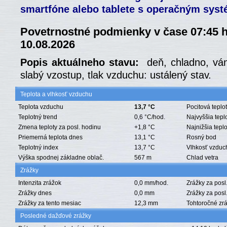
smartfóne alebo tablete s operačným sys
Povetrnostné podmienky v čase 07:45 
10.08.2026
Popis aktuálneho stavu:
deň, chladno, vá
slabý vzostup, tlak vzduchu: ustálený stav.
Teplota a vlhkosť vzduchu
Teplota vzduchu
13,7 °C
Pocitová teplo
Teplotný trend
0,6 °C/hod.
Najvyššia tepl
Zmena teploty za posl. hodinu
+1,8 °C
Najnižšia tepl
Priemerná teplota dnes
13,1 °C
Rosný bod
Teplotný index
13,7 °C
Vlhkosť vzduc
Výška spodnej základne oblač.
567 m
Chlad vetra
Zrážky
Intenzita zrážok
0,0 mm/hod.
Zrážky za posl
Zrážky dnes
0,0 mm
Zrážky za posl
Zrážky za tento mesiac
12,3 mm
Tohtoročné zr
Posledné dažďové zrážky