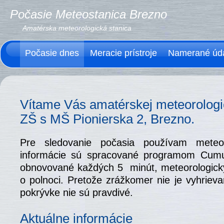
Počasie Meteostanica Brezno
Amatérska meteorologická stanica
Počasie dnes
Meracie prístroje
Namerané úd
Vítame Vás amatérskej meteorologick
ZŠ s MŠ Pionierska 2, Brezno.
Pre sledovanie počasia používam mete
informácie sú spracované programom Cumu
obnovované každých 5 minút, meteorologick
o polnoci. Pretože zrážkomer nie je vyhriev
pokrývke nie sú pravdivé.
Aktuálne informácie