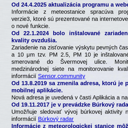
Od 24.4.2025 aktualizácia programu a webo
Informácie z meteostanice spracúva p
verzie3, ktoré sú prezentované na internetove
o nové funkcie.
Od 22.1.2024 bolo inštalované zariaden
kvality ovzdušia.
Zariadenie na zisťovanie výskytu pevných čas
a 10 μm tzv. PM 2.5, PM 10 je inštalovan
smerované do Švermovej ulice. Moni
medzinárodnej siete na monitorovanie kval
informácií
Sensor.community
Od 13.8.2019 sa zmenila adresa, ktorú je 
mobilnej aplikácie.
Nová adresa je uvedená v časti Aplikácia a na
Od 19.11.2017 je v prevádzke Búrkový rada
Umožňuje sledovať vývoj búrkovej aktivity 
informácií
Búrkový radar
Informácie z meteorologickej stanice môž