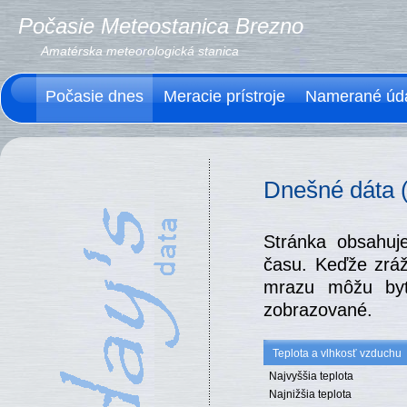
Počasie Meteostanica Brezno
Amatérska meteorologická stanica
Počasie dnes
Meracie prístroje
Namerané úd
Dnešné dáta (
Stránka obsahuj
času. Keďže zráž
mrazu môžu byť
zobrazované.
Teplota a vlhkosť vzduchu
Najvyššia teplota
Najnižšia teplota