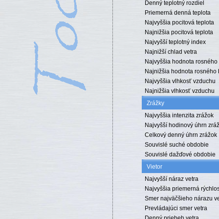
Denný teplotný rozdiel
Priemerná denná teplota
Najvyššia pocitová teplota
Najnižšia pocitová teplota
Najvyšší teplotný index
Najnižší chlad vetra
Najvyššia hodnota rosného
Najnižšia hodnota rosného
Najvyššia vlhkosť vzduchu
Najnižšia vlhkosť vzduchu
Zrážky
Najvyššia intenzita zrážok
Najvyšší hodinový úhrn zrá
Celkový denný úhrn zrážok
Souvislé suché obdobie
Souvislé dažďové obdobie
Vietor
Najvyšší náraz vetra
Najvyššia priemerná rýchlos
Smer najväčšieho nárazu ve
Prevládajúci smer vetra
Denný priebeh vetra