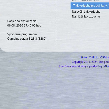
Tlak vzduchu prepočítaný 
Najvyšší tlak vzduchu
Najnižší tlak vzduchu
Posledná aktualizácia:
06.08. 2026 17:45:00 hod.
Vytvorené programom
Cumulus verzia 3.28.3 (3280)
Hore
|
XHTML
|
CSS
| 
Copyright 2011, 2024.
Designe
Konečná úprava stránky a preklad
Ing. Milo